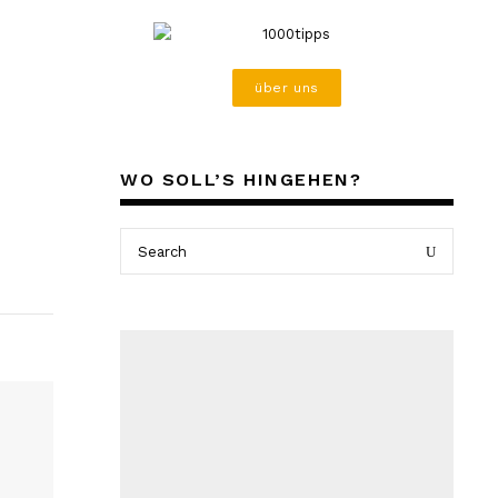
über uns
WO SOLL’S HINGEHEN?
Search
Search
for: