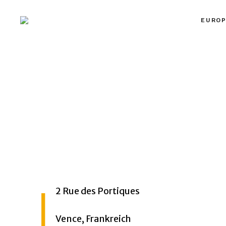
EUROP
MYPLACES
Hotels | Restaurants | Bars – weltweit
2 Rue des Portiques
Vence, Frankreich