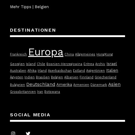
Mehr Tipps | Belgien
DESTINATIONEN
Europa
Frankreich
China
Allgemeines
HongKong
Israel
Georgien
Island
Chile
Bosnien-Herzegowina
Eritrea
Archiv
Italien
Australien
Afrika
Irland
Aserbaidschan
Estland
Argentinien
Ägypten
Indien
Brasilien
Belgien
Albanien
Finnland
Griechenland
Deutschland
Asien
Amerika
Bulgarien
Armenien
Dänemark
Grossbritannien
Iran
Botswana
SOCIAL MEDIA