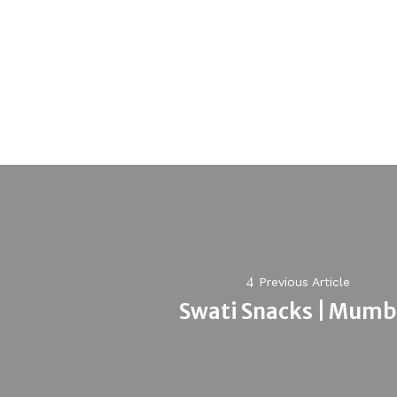
Post
navigation
Previous Article
Swati Snacks | Mumb
Previous
post: