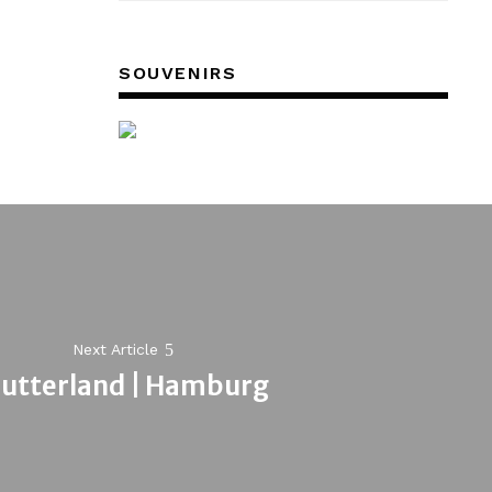
SOUVENIRS
Next Article
utterland | Hamburg
Next
post: