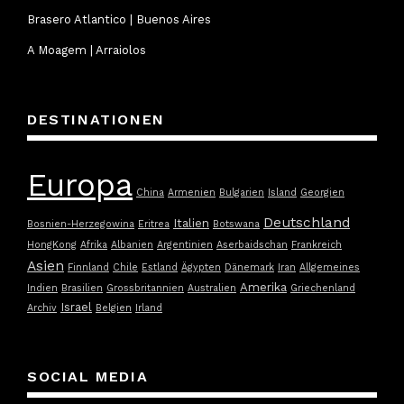
Brasero Atlantico | Buenos Aires
A Moagem | Arraiolos
DESTINATIONEN
Europa
China
Armenien
Bulgarien
Island
Georgien
Deutschland
Italien
Bosnien-Herzegowina
Eritrea
Botswana
HongKong
Afrika
Albanien
Argentinien
Aserbaidschan
Frankreich
Asien
Finnland
Chile
Estland
Ägypten
Dänemark
Iran
Allgemeines
Amerika
Indien
Brasilien
Grossbritannien
Australien
Griechenland
Israel
Archiv
Belgien
Irland
SOCIAL MEDIA