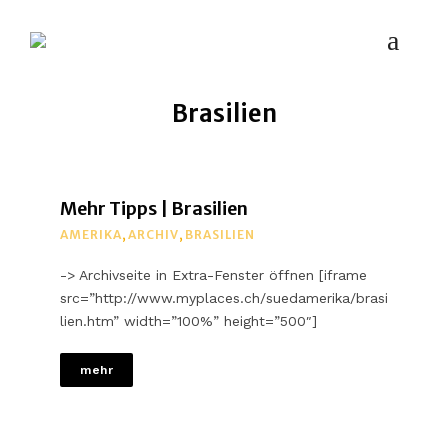
MYPLACES
Hotels | Restaurants | Bars – weltweit
Brasilien
Mehr Tipps | Brasilien
AMERIKA
,
ARCHIV
,
BRASILIEN
-> Archivseite in Extra-Fenster öffnen [iframe
src=”http://www.myplaces.ch/suedamerika/brasi
lien.htm” width=”100%” height=”500″]
mehr