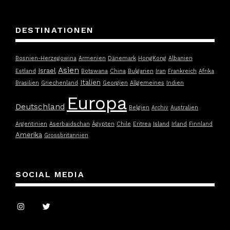
DESTINATIONEN
Bosnien-Herzegowina
Armenien
Dänemark
HongKong
Albanien
Asien
Israel
Estland
Botswana
China
Bulgarien
Iran
Frankreich
Afrika
Italien
Brasilien
Griechenland
Georgien
Allgemeines
Indien
Europa
Deutschland
Belgien
Archiv
Australien
Argentinien
Aserbaidschan
Ägypten
Chile
Eritrea
Island
Irland
Finnland
Amerika
Grossbritannien
SOCIAL MEDIA