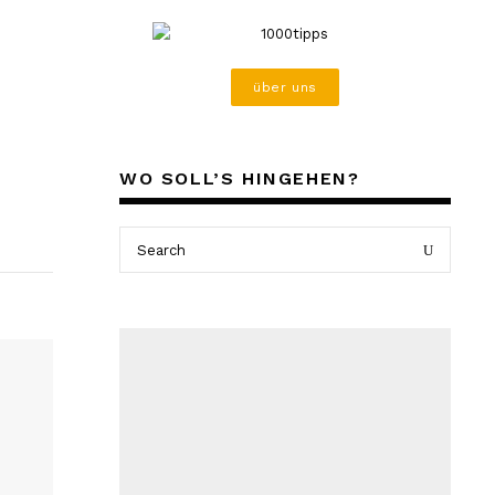
über uns
WO SOLL’S HINGEHEN?
Search
Search
for: