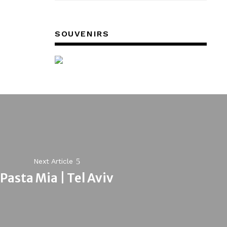
SOUVENIRS
Next Article
Pasta Mia | Tel Aviv
Next
post: