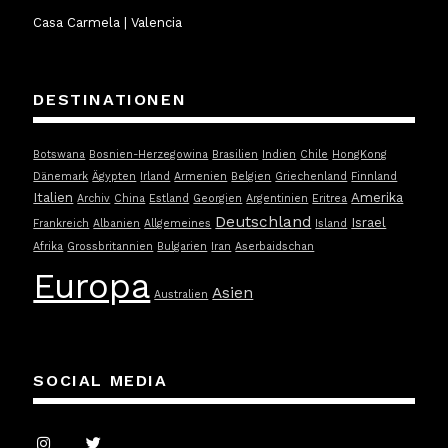
Casa Carmela | Valencia
DESTINATIONEN
Botswana
Bosnien-Herzegowina
Brasilien
Indien
Chile
HongKong
Dänemark
Ägypten
Irland
Armenien
Belgien
Griechenland
Finnland
Italien
Amerika
Archiv
China
Estland
Georgien
Argentinien
Eritrea
Deutschland
Israel
Frankreich
Albanien
Allgemeines
Island
Afrika
Grossbritannien
Bulgarien
Iran
Aserbaidschan
Europa
Asien
Australien
SOCIAL MEDIA