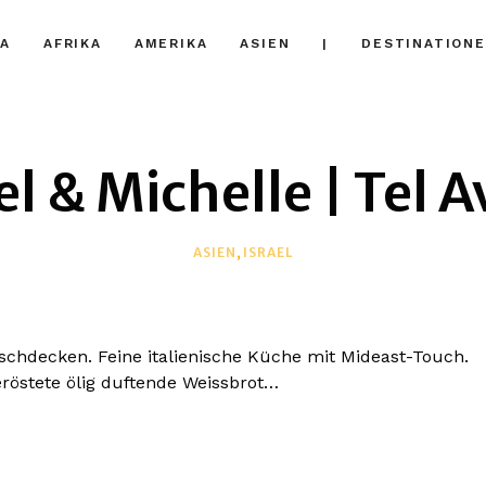
A
AFRIKA
AMERIKA
ASIEN
|
DESTINATION
l & Michelle | Tel A
ASIEN
,
ISRAEL
chdecken. Feine italienische Küche mit Mideast-Touch.
eröstete ölig duftende Weissbrot…