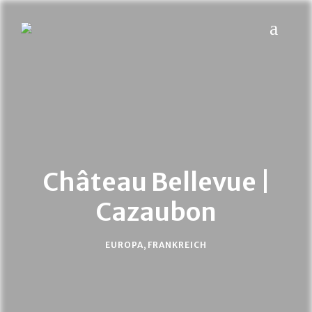
MYPLACES
Hotels | Restaurants | Bars – weltweit
Château Bellevue |
Cazaubon
EUROPA
,
FRANKREICH