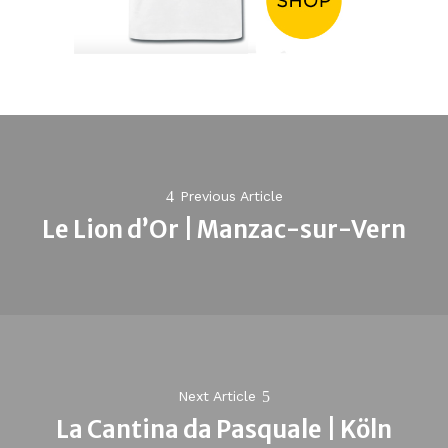
Post
navigation
Previous Article
Le Lion d’Or | Manzac-sur-Vern
Previous
post:
Next Article
La Cantina da Pasquale | Köln
Next