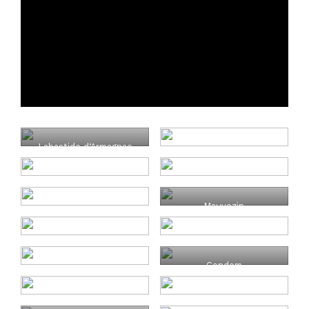
Labastide d‘Armagnac
Mauvezin
Condom