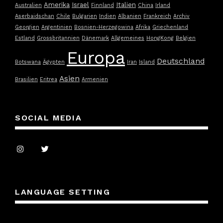
Amerika
Israel
Italien
Australien
Finnland
China
Irland
Aserbaidschan
Chile
Bulgarien
Indien
Albanien
Frankreich
Archiv
Georgien
Argentinien
Bosnien-Herzegowina
Afrika
Griechenland
Estland
Grossbritannien
Dänemark
Allgemeines
HongKong
Belgien
Europa
Deutschland
Botswana
Ägypten
Iran
Island
Asien
Brasilien
Eritrea
Armenien
SOCIAL MEDIA
LANGUAGE SETTING