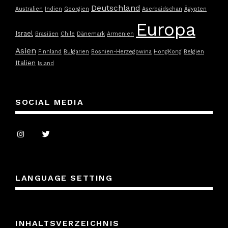
Deutschland
Australien
Indien
Georgien
Aserbaidschan
Ägypten
Europa
Israel
Brasilien
Chile
Dänemark
Armenien
Asien
Finnland
Bulgarien
Bosnien-Herzegowina
HongKong
Belgien
Italien
Island
SOCIAL MEDIA
LANGUAGE SETTING
INHALTSVERZEICHNIS