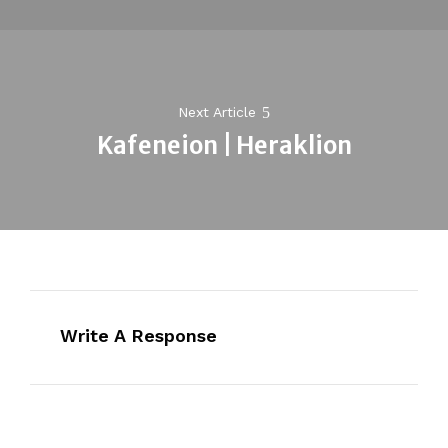
Next Article
Kafeneion | Heraklion
Next
post:
Write A Response