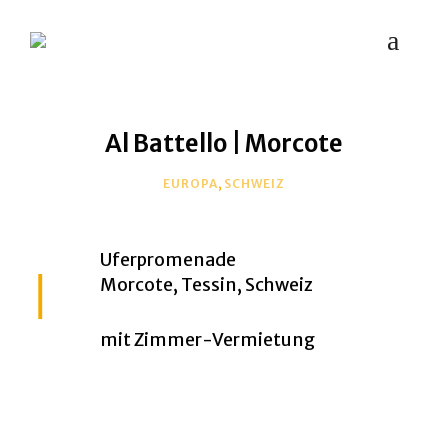
MYPLACES
Hotels | Restaurants | Bars – weltweit
Al Battello | Morcote
EUROPA
,
SCHWEIZ
Uferpromenade
Morcote, Tessin, Schweiz
mit Zimmer-Vermietung