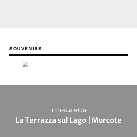
SOUVENIRS
Post
navigation
Previous Article
La Terrazza sul Lago | Morcote
Previous
post: