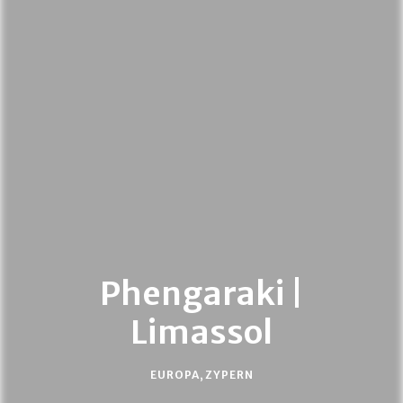
Phengaraki |
Limassol
EUROPA
,
ZYPERN