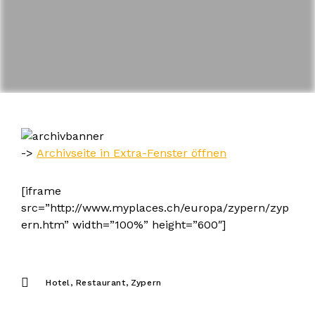
->
Archivseite in Extra-Fenster öffnen
[iframe
src=”http://www.myplaces.ch/europa/zypern/zyp
ern.htm” width=”100%” height=”600″]
Hotel
Restaurant
Zypern