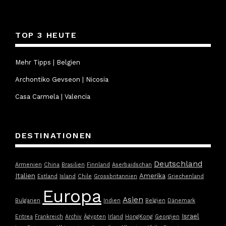
TOP 3 HEUTE
Mehr Tipps | Belgien
Archontiko Gevseon | Nicosia
Casa Carmela | Valencia
DESTINATIONEN
Deutschland
Armenien
China
Brasilien
Finnland
Aserbaidschan
Italien
Amerika
Estland
Island
Chile
Grossbritannien
Griechenland
Europa
Asien
Bulgarien
Indien
Belgien
Dänemark
Israel
Eritrea
Frankreich
Archiv
Ägypten
Irland
HongKong
Georgien