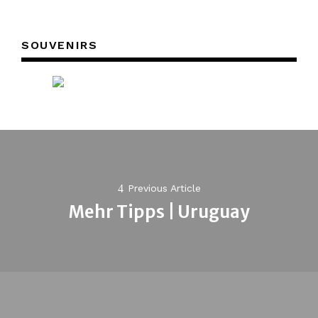
SOUVENIRS
Post
navigation
Previous Article
Mehr Tipps | Uruguay
Previous
post: