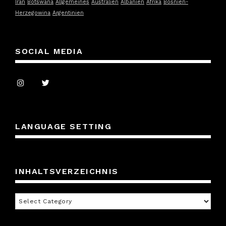
Iran
Botswana
Allgemeines
Australien
Albanien
Afrika
Bosnien-
Herzegowina
Argentinien
SOCIAL MEDIA
LANGUAGE SETTING
INHALTSVERZEICHNIS
Inhaltsverzeichnis