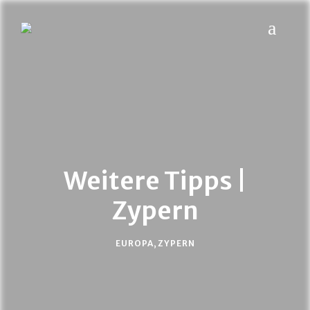
MYPLACES
Hotels | Restaurants | Bars – weltweit
Weitere Tipps |
Zypern
EUROPA
,
ZYPERN