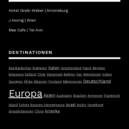
Hotel Greib-Weber | Amöneburg
J.Hornig | Wien
Mae Cafe | Tel Aviv
DESTINATIONEN
Italien
Aserbaidschan
Bulgarien
Griechenland
Irland
Ägypten
Botswana
Estland
Chile
Dänemark
Belgien
Iran
Argentinien
Indien
Deutschland
Georgien
Afrika
Albanien
Finnland
Allgemeines
Europa
Asien
Australien
Brasilien
Armenien
Frankreich
Israel
Island
Eritrea
Bosnien-Herzegowina
Archiv
HongKong
Amerika
Grossbritannien
China