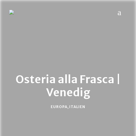
MYPLACES
Hotels | Restaurants | Bars – weltweit
Osteria alla Frasca |
Venedig
EUROPA
,
ITALIEN