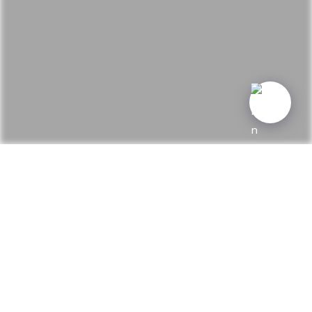
Am Strandbad 9, 82418 Seehausen
am Staffelsee
Im Strandbad mit Pontons und
grosser, super gepflegter Liegewiese
al-lago-seehausen.de