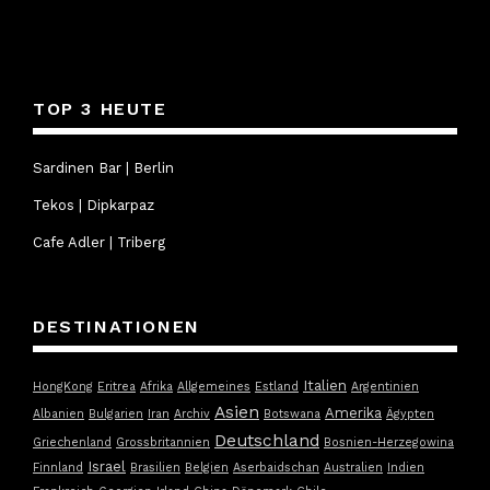
TOP 3 HEUTE
Sardinen Bar | Berlin
Tekos | Dipkarpaz
Cafe Adler | Triberg
DESTINATIONEN
Italien
HongKong
Eritrea
Afrika
Allgemeines
Estland
Argentinien
Asien
Amerika
Albanien
Bulgarien
Iran
Archiv
Botswana
Ägypten
Deutschland
Griechenland
Grossbritannien
Bosnien-Herzegowina
Israel
Finnland
Brasilien
Belgien
Aserbaidschan
Australien
Indien