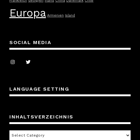
Frankreich
Georgien
Irland
China
Dänemark
Chile
Europa
Armenien
Island
SOCIAL MEDIA
LANGUAGE SETTING
INHALTSVERZEICHNIS
Inhaltsverzeichnis