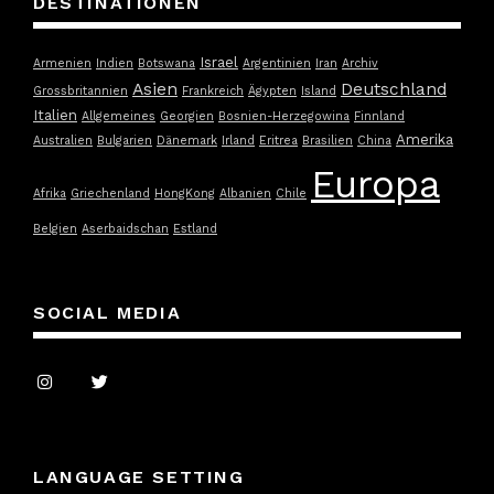
DESTINATIONEN
Israel
Armenien
Indien
Botswana
Argentinien
Iran
Archiv
Asien
Deutschland
Grossbritannien
Frankreich
Ägypten
Island
Italien
Allgemeines
Georgien
Bosnien-Herzegowina
Finnland
Amerika
Australien
Bulgarien
Dänemark
Irland
Eritrea
Brasilien
China
Europa
Afrika
Griechenland
HongKong
Albanien
Chile
Belgien
Aserbaidschan
Estland
SOCIAL MEDIA
LANGUAGE SETTING