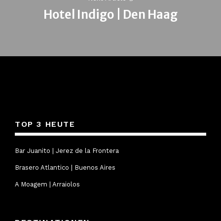
Hotel Indigo | Den Haag
Next
post:
TOP 3 HEUTE
Bar Juanito | Jerez de la Frontera
Brasero Atlantico | Buenos Aires
A Moagem | Arraiolos