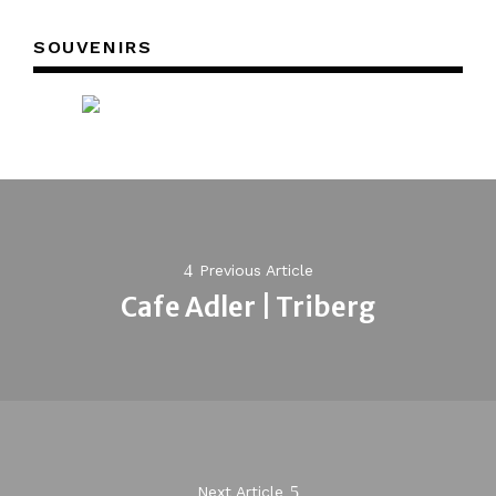
SOUVENIRS
Post
navigation
Previous Article
Cafe Adler | Triberg
Previous
post:
Next Article