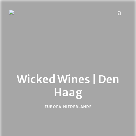
MYPLACES
Hotels | Restaurants | Bars – weltweit
Wicked Wines | Den
Haag
EUROPA
,
NIEDERLANDE