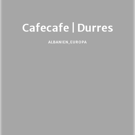
Cafecafe | Durres
ALBANIEN
,
EUROPA