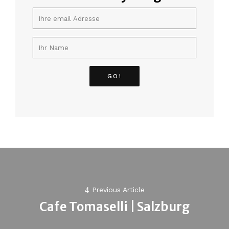
Post
navigation
Previous Article
Cafe Tomaselli | Salzburg
Previous
post: