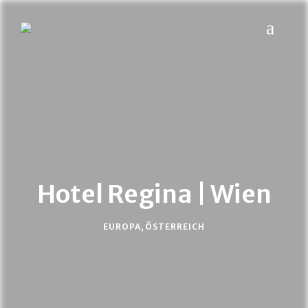
MYPLACES
Hotels | Restaurants | Bars – weltweit
Hotel Regina | Wien
EUROPA
,
ÖSTERREICH