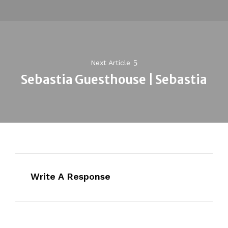
Next Article
Sebastia Guesthouse | Sebastia
Next
post:
Write A Response