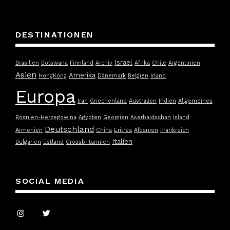
DESTINATIONEN
Israel
Brasilien
Botswana
Finnland
Archiv
Afrika
Chile
Argentinien
Asien
Amerika
HongKong
Dänemark
Belgien
Irland
Europa
Iran
Griechenland
Australien
Indien
Allgemeines
Bosnien-Herzegowina
Ägypten
Georgien
Aserbaidschan
Island
Deutschland
Armenien
China
Eritrea
Albanien
Frankreich
Italien
Bulgarien
Estland
Grossbritannien
SOCIAL MEDIA