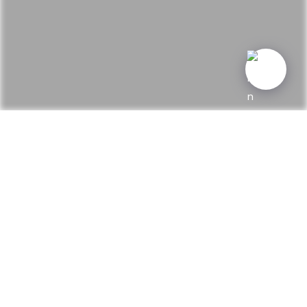
Osteuropäischer Delicatessen-Händler im Design
des 21. Jahrhunderts. Kleine scharfe Häppchen,
perfekt sind die kleinen frittierten Mullet Fische
“Jaffa Style” mit scharfer Zitronen Salsa.
Das ist der Beweis, dass ein Restaurant, in dem
elektronisches Laufband die Cocktailauswahl