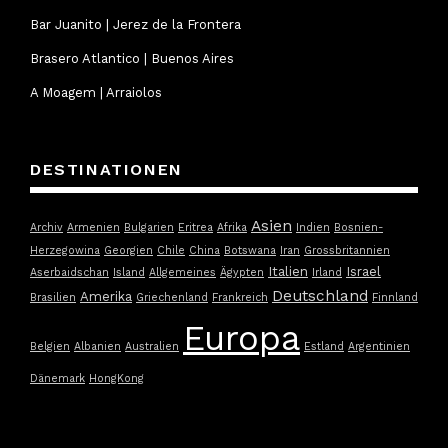
Bar Juanito | Jerez de la Frontera
Brasero Atlantico | Buenos Aires
A Moagem | Arraiolos
DESTINATIONEN
Asien
Archiv
Armenien
Bulgarien
Eritrea
Afrika
Indien
Bosnien-
Herzegowina
Georgien
Chile
China
Botswana
Iran
Grossbritannien
Italien
Israel
Aserbaidschan
Island
Allgemeines
Ägypten
Irland
Deutschland
Amerika
Brasilien
Griechenland
Frankreich
Finnland
Europa
Belgien
Albanien
Australien
Estland
Argentinien
Dänemark
HongKong