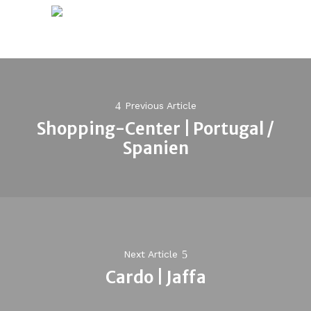
Post
navigation
Previous Article
Shopping-Center | Portugal /
Previous
Spanien
post:
Next Article
Cardo | Jaffa
Next
post: