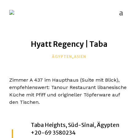
MYPLACES
Hotels | Restaurants | Bars – weltweit
Hyatt Regency | Taba
ÄGYPTEN
,
ASIEN
Zimmer A 437 im Haupthaus (Suite mit Blick),
empfehlenswert: Tanour Restaurant libanesische
Küche mit Pfiff und origineller Töpferware auf
den Tischen.
Taba Heights, Süd-Sinai, Ägypten
+20-69 3580234