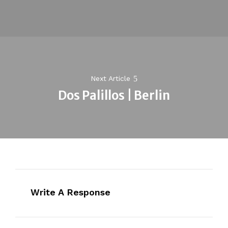
post:
Next Article
Dos Palillos | Berlin
Next
post:
Write A Response