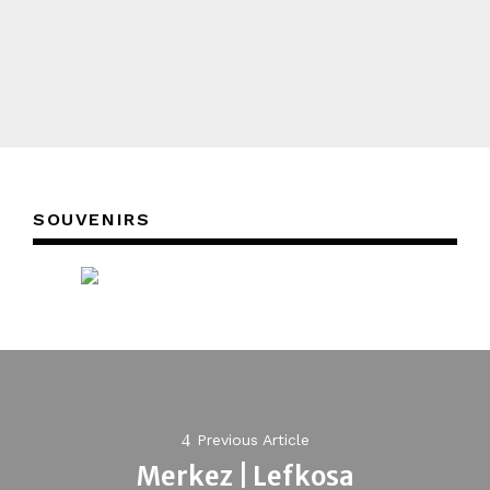
SOUVENIRS
Post
navigation
Previous Article
Merkez | Lefkosa
Previous