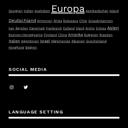
Europa
Georgien
Indien
Australien
Aserbaidschan
Island
Deutschland
Armenien
Afrika
Botswana
Chile
Grossbritannien
Asien
Iran
Ägypten
Dänemark
Frankreich
Estland
Irland
Archiv
Eritrea
Amerika
Bosnien-Herzegowina
Finnland
China
Bulgarien
Brasilien
Italien
Israel
Argentinien
Allgemeines
Albanien
Griechenland
HongKong
Belgien
SOCIAL MEDIA
LANGUAGE SETTING