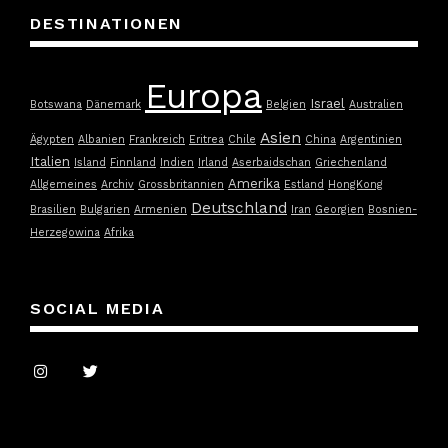
DESTINATIONEN
Europa
Israel
Botswana
Dänemark
Belgien
Australien
Asien
Ägypten
Albanien
Frankreich
Eritrea
Chile
China
Argentinien
Italien
Island
Finnland
Indien
Irland
Aserbaidschan
Griechenland
Amerika
Allgemeines
Archiv
Grossbritannien
Estland
HongKong
Deutschland
Brasilien
Bulgarien
Armenien
Iran
Georgien
Bosnien-
Herzegowina
Afrika
SOCIAL MEDIA