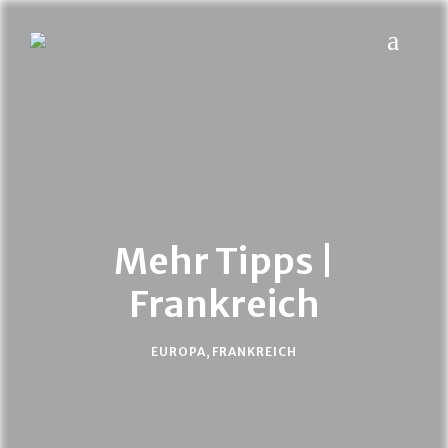
MYPLACES
Hotels | Restaurants | Bars – weltweit
Mehr Tipps |
Frankreich
EUROPA
,
FRANKREICH