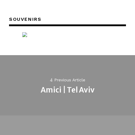
SOUVENIRS
Post
navigation
Previous Article
Amici | Tel Aviv
Previous
post: