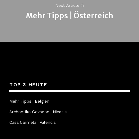
Next Article
Mehr Tipps | Österreich
Next
post:
TOP 3 HEUTE
Mehr Tipps | Belgien
Archontiko Gevseon | Nicosia
Casa Carmela | Valencia