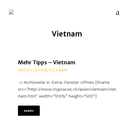
MYPLACES
Hotels | Restaurants | Bars – weltweit
Vietnam
Mehr Tipps – Vietnam
ARCHIV
,
ASIEN
,
VIETNAM
-> Archivseite in Extra-Fenster öffnen [iframe
src=”http://www.myplaces.ch/asien/vietnam/viet
nam.htm” width=”100%” height=”500″]
mehr