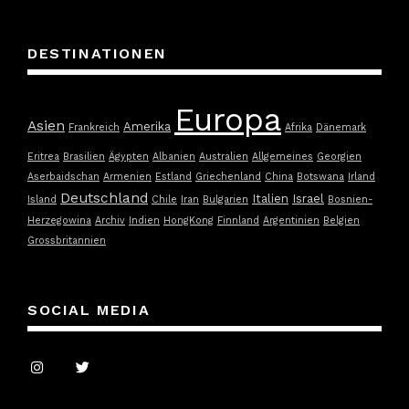
DESTINATIONEN
Europa
Asien
Amerika
Frankreich
Afrika
Dänemark
Eritrea
Brasilien
Ägypten
Albanien
Australien
Allgemeines
Georgien
Aserbaidschan
Armenien
Estland
Griechenland
China
Botswana
Irland
Deutschland
Italien
Israel
Island
Chile
Iran
Bulgarien
Bosnien-
Herzegowina
Archiv
Indien
HongKong
Finnland
Argentinien
Belgien
Grossbritannien
SOCIAL MEDIA