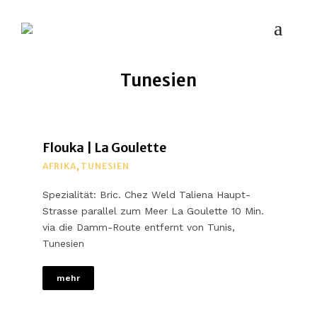
MYPLACES
Hotels | Restaurants | Bars – weltweit
Tunesien
Flouka | La Goulette
AFRIKA
,
TUNESIEN
Spezialität: Bric. Chez Weld Taliena Haupt-
Strasse parallel zum Meer La Goulette 10 Min.
via die Damm-Route entfernt von Tunis,
Tunesien
mehr