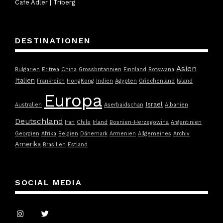
Cafe Adler | Triberg
DESTINATIONEN
Asien
Bulgarien
Eritrea
China
Grossbritannien
Finnland
Botswana
Italien
Frankreich
HongKong
Indien
Ägypten
Griechenland
Island
Europa
Israel
Australien
Aserbaidschan
Albanien
Deutschland
Iran
Chile
Irland
Bosnien-Herzegowina
Argentinien
Georgien
Afrika
Belgien
Dänemark
Armenien
Allgemeines
Archiv
Amerika
Brasilien
Estland
SOCIAL MEDIA