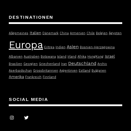
DESTINATIONEN
Italien
Allgemeines
Dänemark
China
Armenien
Chile
Belgien
Ägypten
Europa
Asien
Eritrea
Indien
Bosnien-Herzegowina
Israel
Albanien
Australien
Botswana
Island
Irland
Afrika
HongKong
Deutschland
Brasilien
Georgien
Griechenland
Iran
Archiv
Aserbaidschan
Grossbritannien
Argentinien
Estland
Bulgarien
Amerika
Frankreich
Finnland
SOCIAL MEDIA