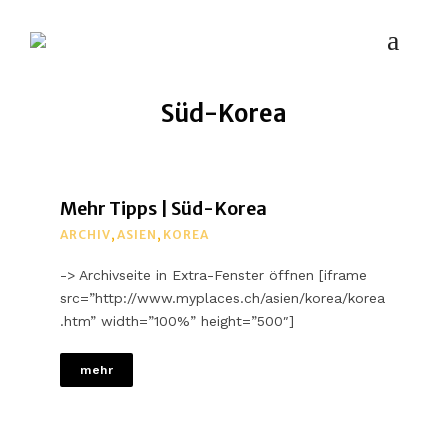
MYPLACES
Hotels | Restaurants | Bars – weltweit
Süd-Korea
Mehr Tipps | Süd-Korea
ARCHIV
,
ASIEN
,
KOREA
-> Archivseite in Extra-Fenster öffnen [iframe
src=”http://www.myplaces.ch/asien/korea/korea
.htm” width=”100%” height=”500″]
mehr