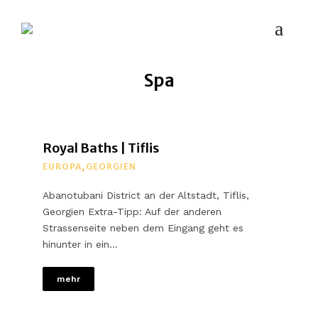
MYPLACES
Hotels | Restaurants | Bars – weltweit
Spa
Royal Baths | Tiflis
EUROPA
,
GEORGIEN
Abanotubani District an der Altstadt, Tiflis,
Georgien Extra-Tipp: Auf der anderen
Strassenseite neben dem Eingang geht es
hinunter in ein…
mehr