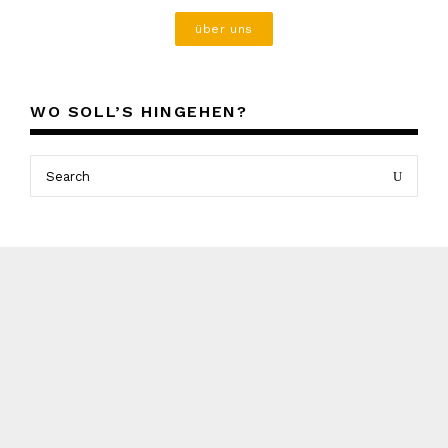
über uns
WO SOLL’S HINGEHEN?
Search
Search
for: