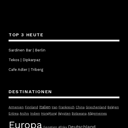
TOP 3 HEUTE
Sardinen Bar | Berlin
Tekos | Dipkarpaz
Cafe Adler | Triberg
DESTINATIONEN
Italien
Armenien
Finnland
Iran
Frankreich
China
Griechenland
Belgien
Eritrea
Archiv
Indien
HongKong
Ägypten
Botswana
Allgemeines
Europa
Deutschland
Georgien
Afrika