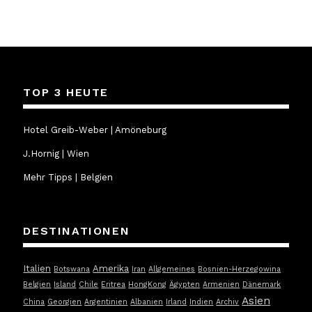
TOP 3 HEUTE
Hotel Greib-Weber | Amöneburg
J.Hornig | Wien
Mehr Tipps | Belgien
DESTINATIONEN
Italien
Amerika
Botswana
Iran
Allgemeines
Bosnien-Herzegowina
Belgien
Island
Chile
Eritrea
HongKong
Ägypten
Armenien
Dänemark
Asien
China
Georgien
Argentinien
Albanien
Irland
Indien
Archiv