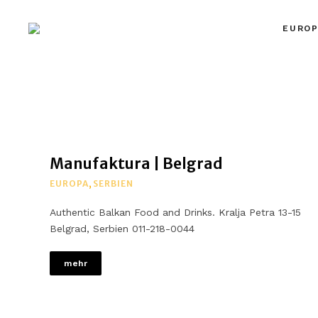
EUROP
MYPLACES
Hotels | Restaurants | Bars – weltweit
Manufaktura | Belgrad
EUROPA
,
SERBIEN
Authentic Balkan Food and Drinks. Kralja Petra 13-15
Belgrad, Serbien 011-218-0044
mehr