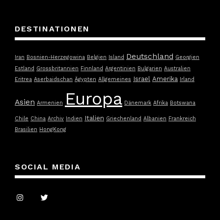
DESTINATIONEN
Deutschland
Iran
Bosnien-Herzegowina
Belgien
Island
Georgien
Estland
Grossbritannien
Finnland
Argentinien
Bulgarien
Australien
Israel
Amerika
Eritrea
Aserbaidschan
Ägypten
Allgemeines
Irland
Europa
Asien
Armenien
Dänemark
Afrika
Botswana
Italien
Chile
China
Archiv
Indien
Griechenland
Albanien
Frankreich
Brasilien
HongKong
SOCIAL MEDIA