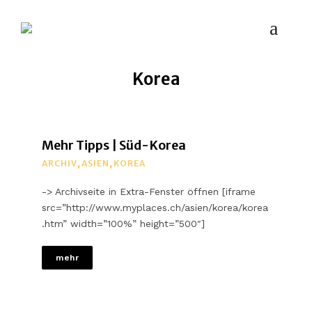
MYPLACES
Hotels | Restaurants | Bars – weltweit
Korea
Mehr Tipps | Süd-Korea
ARCHIV
,
ASIEN
,
KOREA
-> Archivseite in Extra-Fenster öffnen [iframe
src=”http://www.myplaces.ch/asien/korea/korea
.htm” width=”100%” height=”500″]
mehr