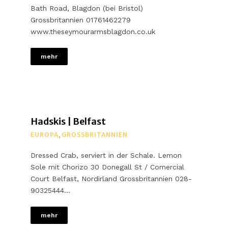
Bath Road, Blagdon (bei Bristol)
Grossbritannien 01761462279
www.theseymourarmsblagdon.co.uk
mehr
Hadskis | Belfast
EUROPA
,
GROSSBRITANNIEN
Dressed Crab, serviert in der Schale. Lemon
Sole mit Chorizo 30 Donegall St / Comercial
Court Belfast, Nordirland Grossbritannien 028-
90325444…
mehr