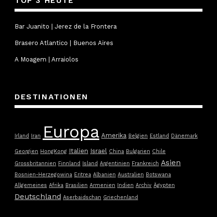
TOP 3 HEUTE
Bar Juanito | Jerez de la Frontera
Brasero Atlantico | Buenos Aires
A Moagem | Arraiolos
DESTINATIONEN
Europa
Amerika
Irland
Iran
Belgien
Estland
Dänemark
Italien
Israel
Georgien
HongKong
China
Bulgarien
Chile
Asien
Grossbritannien
Finnland
Island
Argentinien
Frankreich
Bosnien-Herzegowina
Eritrea
Albanien
Australien
Botswana
Allgemeines
Afrika
Brasilien
Armenien
Indien
Archiv
Ägypten
Deutschland
Aserbaidschan
Griechenland