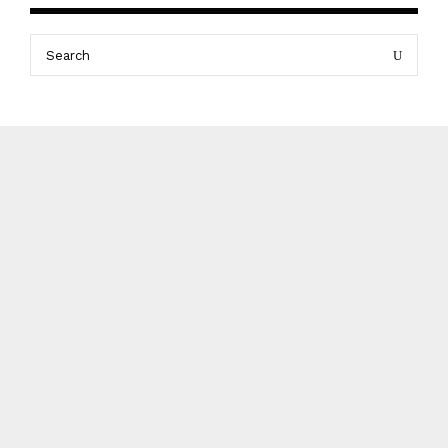
Search
Search
for: