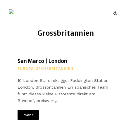
MYPLACES
Hotels | Restaurants | Bars – weltweit
Grossbritannien
San Marco | London
EUROPA
,
GROSSBRITANNIEN
10 London St., direkt ggü. Paddington Station,
London, Grossbritannien Ein spanisches Team
führt dieses kleine Ristorante direkt am
Bahnhof, preiswert,…
mehr